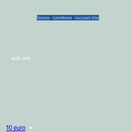
Domaine
Compétences
Curriculum Vitae
AOÛT 2010
10 euro
→