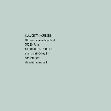
CLAUDE TRINQUESSE,
103 rue de ménilmontant
75020 Paris
tél : 06 83 86 01 03 / e-
mail : c.trin@free.fr
site internet :
claudetrinquesse.fr