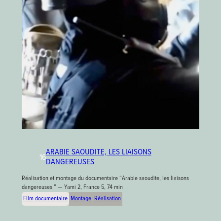
ARABIE SAOUDITE, LES LIAISONS
16
DANGEREUSES
Réalisation et montage du documentaire “Arabie saoudite, les liaisons
dangereuses ” — Yami 2, France 5, 74 min
Film documentaire
Montage
, 
Réalisation