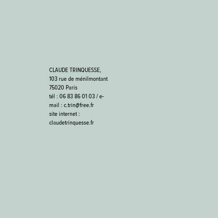
CLAUDE TRINQUESSE,
103 rue de ménilmontant
75020 Paris
tél : 06 83 86 01 03 / e-
mail : c.trin@free.fr
site internet :
claudetrinquesse.fr