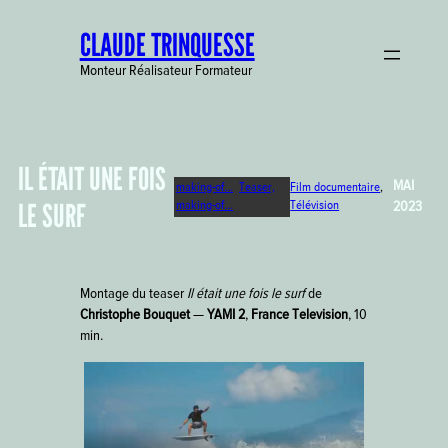
Aller
CLAUDE TRINQUESSE
au
contenu
Monteur Réalisateur Formateur
IL ÉTAIT UNE FOIS
MAI
making-of…
Teaser,
Film documentaire
, 
LE SURF
making-of…
Télévision
2023
Montage du teaser
Il était une fois le surf
de
Christophe Bouquet
—
YAMI 2
,
France Television
, 10
min.