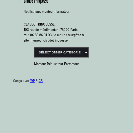
Claude Trinquesse
Réalisateur, monteur, formateur
CLAUDE TRINQUESSE,
103 rue de ménilmontant 75020 Paris
tél : 06 83 86 01 03 / e-mail : c.trin@free.fr
site internet : claudetrinquesse.fr
Catégories
Monteur Réalisateur Formateur
Conçu avec
WP
&
CB