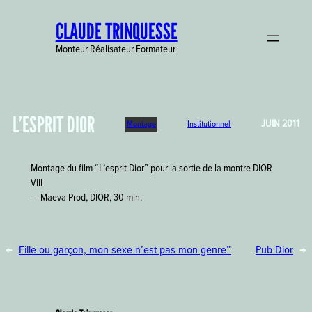
Aller
CLAUDE TRINQUESSE
au
contenu
Monteur Réalisateur Formateur
L’ESPRIT DIOR
JUIN 2011
Montage
Institutionnel
Montage du film “L’esprit Dior” pour la sortie de la montre DIOR
VIII
— Maeva Prod, DIOR, 30 min.
←
Fille ou garçon, mon sexe n’est pas mon genre”
Pub Dior
→