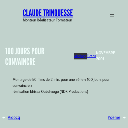
Aller
CLAUDE TRINQUESSE
au
contenu
Monteur Réalisateur Formateur
100 JOURS POUR
NOVEMBRE
Montage
Fiction
CONVAINCRE
2001
Montage de 50 films de 2 min. pour une série « 100 jours pour
convaincre »
réalisation Idrissa Ouédraogo (NDK Productions)
←
Vidocq
Poème
→