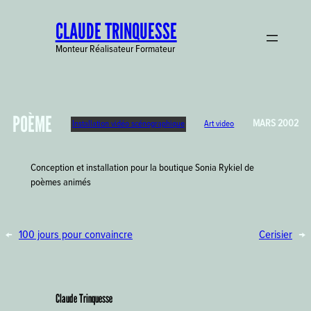
Aller
CLAUDE TRINQUESSE
au
contenu
Monteur Réalisateur Formateur
POÈME
MARS 2002
Installation vidéo scénographique
Art video
Conception et installation pour la boutique Sonia Rykiel de
poèmes animés
←
100 jours pour convaincre
Cerisier
→
Claude Trinquesse