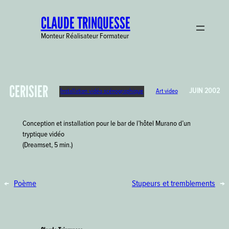
Aller
CLAUDE TRINQUESSE
au
contenu
Monteur Réalisateur Formateur
CERISIER
JUIN 2002
Installation vidéo scénographique
Art video
Conception et installation pour le bar de l’hôtel Murano d’un
tryptique vidéo
(Dreamset, 5 min.)
←
Poème
Stupeurs et tremblements
→