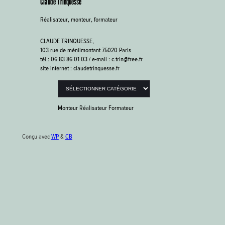
Claude Trinquesse
Réalisateur, monteur, formateur
CLAUDE TRINQUESSE,
103 rue de ménilmontant 75020 Paris
tél : 06 83 86 01 03 / e-mail : c.trin@free.fr
site internet : claudetrinquesse.fr
Catégories
Monteur Réalisateur Formateur
Conçu avec
WP
&
CB