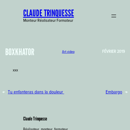
Aller
CLAUDE TRINQUESSE
au
contenu
Monteur Réalisateur Formateur
BOXKHATOR
FÉVRIER 2019
Art video
xxx
←
Tu enfanteras dans la douleur
Embargo
→
Claude Trinquesse
Réalisateur, monteur, formateur