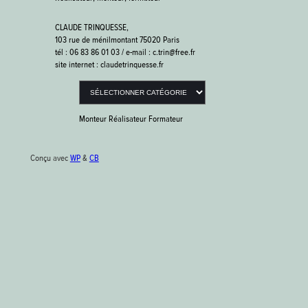
CLAUDE TRINQUESSE,
103 rue de ménilmontant 75020 Paris
tél : 06 83 86 01 03 / e-mail : c.trin@free.fr
site internet : claudetrinquesse.fr
Catégories
Monteur Réalisateur Formateur
Conçu avec
WP
&
CB