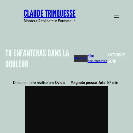
Aller
CLAUDE TRINQUESSE
au
contenu
Monteur Réalisateur Formateur
TU ENFANTERAS DANS LA
OCTOBRE
Film
Montage
DOULEUR
documentaire
2018
Documentaire réalisé par
Ovidie
—
Magneto presse
,
Arte
, 52 min