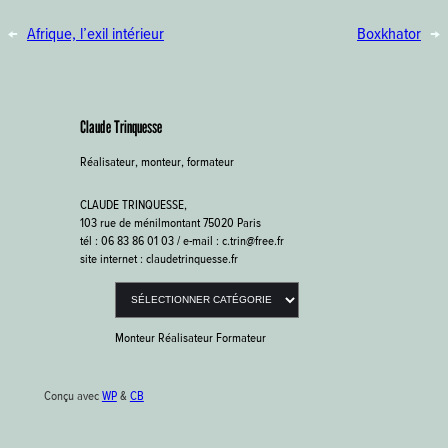
←
Afrique, l’exil intérieur
Boxkhator
→
Claude Trinquesse
Réalisateur, monteur, formateur
CLAUDE TRINQUESSE,
103 rue de ménilmontant 75020 Paris
tél : 06 83 86 01 03 / e-mail : c.trin@free.fr
site internet : claudetrinquesse.fr
Catégories
Monteur Réalisateur Formateur
Conçu avec
WP
&
CB