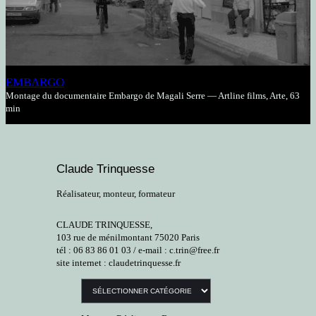
EMBARGO
Montage du documentaire Embargo de Magali Serre — Artline films, Arte, 63
min
Claude Trinquesse
Réalisateur, monteur, formateur
CLAUDE TRINQUESSE,
103 rue de ménilmontant 75020 Paris
tél : 06 83 86 01 03 / e-mail : c.trin@free.fr
site internet : claudetrinquesse.fr
Catégories